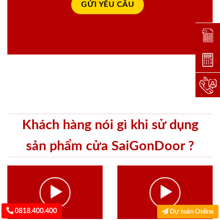
Đặt lị
Dự toá
Hotlin
Khách hàng nói gì khi sử dụng
sản phẩm cửa SaiGonDoor ?
0818.400.400
Dự toán Online