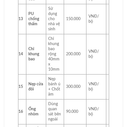
Sử
PU
dụng
VNĐ/
13
chống
cho
150.000
bộ
thấm
nhà vệ
sinh
Chỉ
khung
Chỉ
bao
VNĐ/
14
khung
rộng
200.000
bộ
bao
40mm
x
10mm
Nẹp
Nẹp cửa
bánh ú
VNĐ/
15
300.000
đôi
+ Chốt
bộ
âm
Dùng
Ống
quan
VNĐ/
16
90.000
nhòm
sát bên
bộ
ngoài