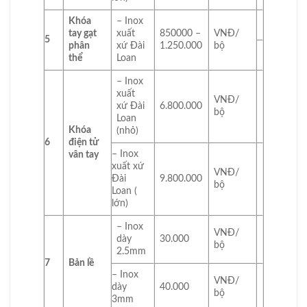
Khóa
– Inox
tay gạt
xuất
850000 –
VNĐ/
5
phân
xứ Đài
1.250.000
bộ
thể
Loan
– Inox
xuất
VNĐ/
xứ Đài
6.800.000
bộ
Loan
Khóa
(nhỏ)
6
điện tử
– Inox
vân tay
xuất xứ
VNĐ/
Đài
9.800.000
bộ
Loan (
lớn)
– Inox
VNĐ/
dày
30.000
bộ
2.5mm
7
Bản lề
– Inox
VNĐ/
dày
40.000
bộ
3mm