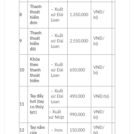
Thanh
– Xuất
thoát
VNĐ/
8
xứ Đài
1.350.000
hiểm
bộ
Loan
đơn
Thanh
– Xuất
thoát
VNĐ/
9
xứ Đài
2.550.000
hiểm
bộ
Loan
đôi
Khóa
theo
– Xuất
VNĐ/
10
thanh
xứ Đài
650.000
bộ
thoát
Loan
hiểm
– Xuất
Tay đẩy
xứ Đài
490.000
VNĐ/bộ
hơi (tay
Loan
11
co thủy
– Xuất
VNĐ/
lực)
990.000
xứ Nhật
bộ
Tay nắm
VNĐ/
12
– Inox
150.000
cửa
bộ