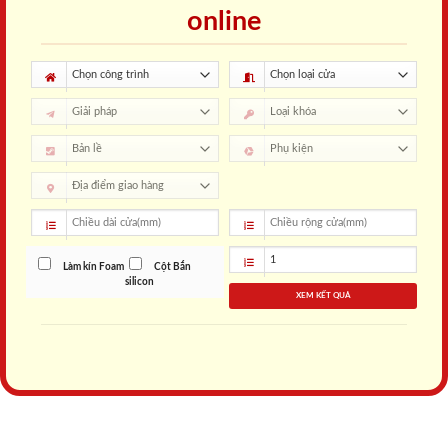
online
Làm kín Foam
Cột Bắn
silicon
XEM KẾT QUẢ