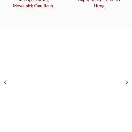
Khu Nghỉ Dưỡng
Happy Valley – Phú Mỹ
Movenpick Cam Ranh
Hưng