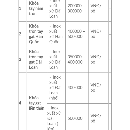
– Inox
Khóa
xuất
200000 –
VNĐ/
1
tay nắm
xứ Đài
300000
bộ
tròn
Loan
Khóa
– Inox
tròn tay
xuất
400000 –
VNĐ/
2
gạt Hàn
xứ Hàn
500.000
bộ
Quốc
Quốc
Khóa
– Inox
tròn tay
xuất
350000 –
VNĐ/
3
gạt Đài
xứ Đài
400.000
bộ
Loan
Loan
– Inox
xuất
VNĐ/
xứ Đài
400.000
bộ
Loan
Khóa
(nhỏ)
4
tay gạt
– Inox
liền thân
xuất xứ
VNĐ/
Đài
500.000
bộ
Loan (
lớn)