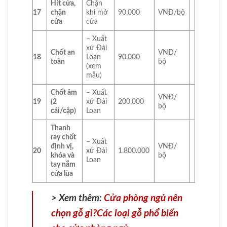
Hít cửa,
Chặn
17
chặn
khi mở
90.000
VNĐ/bộ
cửa
cửa
– Xuất
xứ Đài
Chốt an
VNĐ/
18
Loan
90.000
toàn
bộ
(xem
mẫu)
Chốt âm
– Xuất
VNĐ/
19
(2
xứ Đài
200.000
bộ
cái/cặp)
Loan
Thanh
ray chốt
– Xuất
định vị,
VNĐ/
20
xứ Đài
1.800.000
khóa và
bộ
Loan
tay nắm
cửa lùa
> Xem thêm:
Cửa phòng ngủ nên
chọn gỗ gì?Các loại gỗ phổ biến