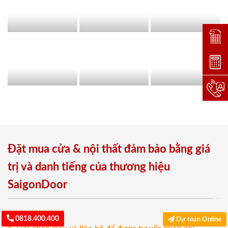
Đặt lị
Dự toá
Hotlin
Đặt mua cửa & nội thất đảm bảo bằng giá
trị và danh tiếng của thương hiệu
SaigonDoor
0818.400.400
Dự toán Online