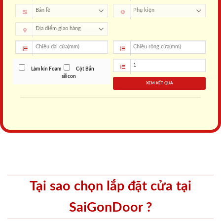
Làm kín Foam
Cột Bắn
silicon
XEM KẾT QUẢ
Tại sao chọn lắp đặt cửa tại
SaiGonDoor ?