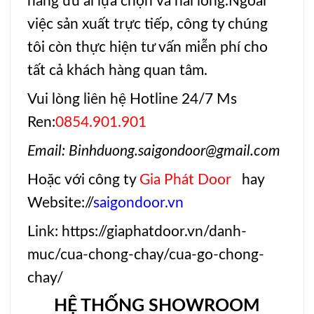
hàng ưu ái lựa chọn và hài lòng.Ngoài
việc sản xuất trực tiếp, công ty chúng
tôi còn thực hiện tư vấn miễn phí cho
tất cả khách hàng quan tâm.
Vui lòng liên hệ Hotline 24/7 Ms
Ren:
0854.901.901
Email: Binhduong.saigondoor@gmail.com
Hoặc với công ty
Gia Phát Door
hay
Website://
saigondoor.vn
Link:
https://giaphatdoor.vn/danh-
muc/cua-chong-chay/cua-go-chong-
chay/
HỆ THỐNG SHOWROOM