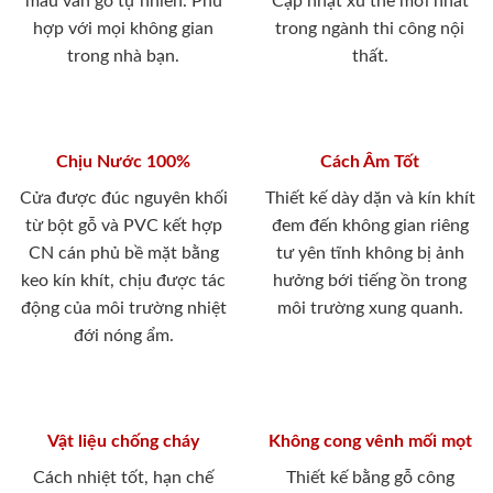
màu vân gỗ tự nhiên. Phù
Cập nhật xu thế mới nhất
hợp với mọi không gian
trong ngành thi công nội
trong nhà bạn.
thất.
Chịu Nước 100%
Cách Âm Tốt
Cửa được đúc nguyên khối
Thiết kế dày dặn và kín khít
từ bột gỗ và PVC kết hợp
đem đến không gian riêng
CN cán phủ bề mặt bằng
tư yên tĩnh không bị ảnh
keo kín khít, chịu được tác
hưởng bới tiếng ồn trong
động của môi trường nhiệt
môi trường xung quanh.
đới nóng ẩm.
Vật liệu chống cháy
Không cong vênh mối mọt
Cách nhiệt tốt, hạn chế
Thiết kế bằng gỗ công