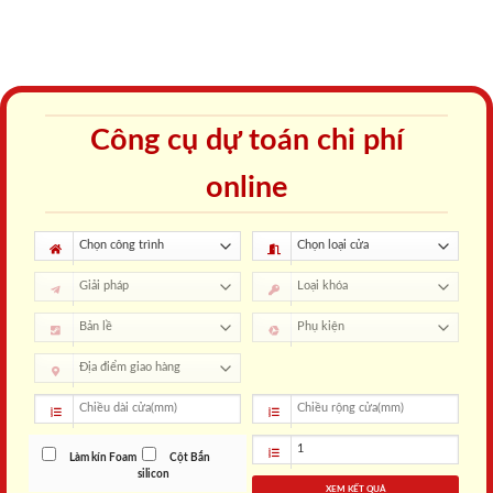
Công cụ dự toán chi phí
online
Làm kín Foam
Cột Bắn
silicon
XEM KẾT QUẢ