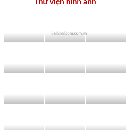
Thư viện hình ảnh
SaiGonDoor.com.vn