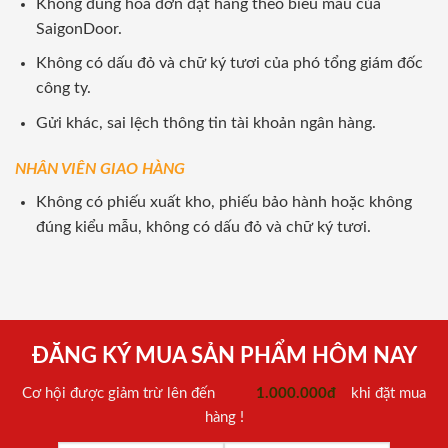
Không đúng hoá đơn đặt hàng theo biểu mẫu của
SaigonDoor.
Không có dấu đỏ và chữ ký tươi của phó tổng giám đốc
công ty.
Gửi khác, sai lệch thông tin tài khoản ngân hàng.
NHÂN VIÊN GIAO HÀNG
Không có phiếu xuất kho, phiếu bảo hành hoặc không
đúng kiểu mẫu, không có dấu đỏ và chữ ký tươi.
ĐĂNG KÝ MUA SẢN PHẨM HÔM NAY
Cơ hội được giảm trừ lên đến
1.000.000đ
khi đặt mua
hàng !