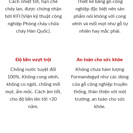
Cách nhiệt tốt, hạn chế
Thiết kế bằng gỗ công
cháy lan, được chứng nhận
nghiệp đặc biệt nên sản
bởi KFI (Viện kỹ thuật công
phẩm nói không với cong
nghiệp Phòng cháy chữa
vênh và mối mọt như gỗ tự
cháy Hàn Quốc).
nhiên hay mắc phải.
Độ bền vượt trội
An toàn cho sức khỏe
Chống nước tuyệt đối
Không chưa hàm lượng
100%. Không cong vênh,
Formandegyd như các dòng
không co ngót, chống mối
cửa gỗ công nghiệp truyền
mọt, ẩm mốc. Cách âm tốt,
thống, thân thiện với môi
cho độ bền lên tới >20
trường, an toàn cho sức
năm.
khỏe.