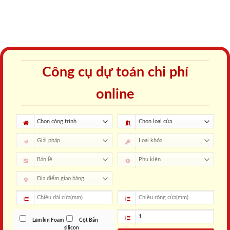
Công cụ dự toán chi phí
online
Làm kín Foam
Cột Bắn
silicon