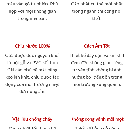
màu vân gỗ tự nhiên. Phù
Cập nhật xu thế mới nhất
hợp với mọi không gian
trong ngành thi công nội
trong nhà bạn.
thất.
Chịu Nước 100%
Cách Âm Tốt
Cửa được đúc nguyên khối
Thiết kế dày dặn và kín khít
từ bột gỗ và PVC kết hợp
đem đến không gian riêng
CN cán phủ bề mặt bằng
tư yên tĩnh không bị ảnh
keo kín khít, chịu được tác
hưởng bới tiếng ồn trong
động của môi trường nhiệt
môi trường xung quanh.
đới nóng ẩm.
Vật liệu chống cháy
Không cong vênh mối mọt
Cách nhiệt tốt, hạn chế
Thiết kế bằng gỗ công