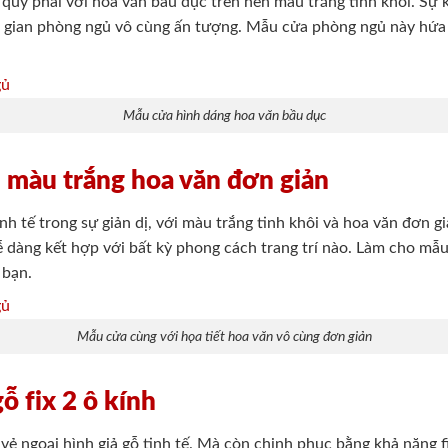
uý phái với hoa văn bầu dục trên nền màu trắng tinh khôi. Sự k
ng gian phòng ngủ vô cùng ấn tượng. Mẫu cửa phòng ngủ này hứ
Mẫu cửa hình dáng hoa văn bầu dục
 màu trắng hoa văn đơn giản
nh tế trong sự giản dị, với màu trắng tinh khôi và hoa văn đơn 
 dàng kết hợp với bất kỳ phong cách trang trí nào. Làm cho mẫu
 bạn.
Mẫu cửa cùng với họa tiết hoa văn vô cùng đơn giản
ỗ fix 2 ô kính
ẻ ngoại hình giả gỗ tinh tế. Mà còn chinh phục bằng khả năng fi