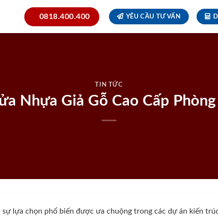
0818.400.400
YÊU CẦU TƯ VẤN
D
TIN TỨC
ửa Nhựa Giả Gỗ Cao Cấp Phòng
 sự lựa chọn phổ biến được ưa chuộng trong các dự án kiến trú