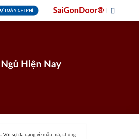
SaiGonDoor®
Ự TOÁN CHI PHÍ
 Ngủ Hiện Nay
c. Với sự đa dạng về mẫu mã, chúng