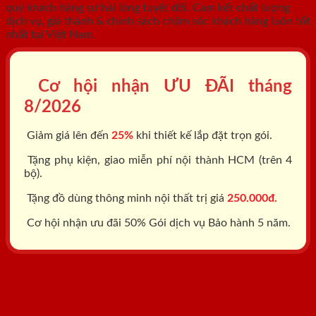
quý khách hàng sự hài lòng tuyệt đối. Cam kết chất lượng
dịch vụ, giá thành & chính sách chăm sóc khách hàng luôn tốt
nhất tại Việt Nam.
Cơ hội nhận ƯU ĐÃI tháng
8/2026
Giảm giá lên đến
25%
khi thiết kế lắp đặt trọn gói.
Tặng phụ kiện, giao miễn phí nội thành HCM (trên 4
bộ).
Tặng đồ dùng thông minh nội thất trị giá
250.000đ.
Cơ hội nhận ưu đãi 50% Gói dịch vụ Bảo hành 5 năm.
Tổng đài: 0818.400.400
Đăng ký tư vấn