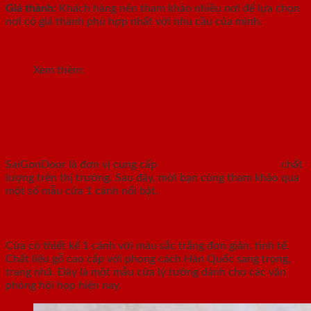
Giá thành:
Khách hàng nên tham khảo nhiều nơi để lựa chọn
nơi có giá thành phù hợp nhất với nhu cầu của mình.
Xem thêm:
900+ mẫu cửa gỗ thông dụng nhất
hiện nay
2. Các mẫu cửa đẹp 1 cánh đang thịnh
hành nhất hiện nay
SaiGonDoor là đơn vị cung cấp
các mẫu cửa đẹp 1 cánh
chất
lượng trên thị trường. Sau đây, mời bạn cùng tham khảo qua
một số mẫu cửa 1 cánh nổi bật.
2.1.Cửa gỗ cao cấp Hàn Quốc 1PNC1
Cửa có thiết kế 1 cánh với màu sắc trắng đơn giản, tinh tế.
Chất liệu gỗ cao cấp với phong cách Hàn Quốc sang trọng,
trang nhã. Đây là một mẫu cửa lý tưởng dành cho các văn
phòng hội họp hiện nay.