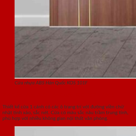
Cửa nhựa ABS Hàn Quốc KOS 101F
2.4.Cửa nhựa ABS Hàn Quốc KOS 102-FZ805
Thiết kế cửa 1 cánh có các ô trang trí với đường viền chữ
nhật tinh xảo, sắc nét. Cửa có màu sắc nâu trầm trung tính,
phù hợp với nhiều không gian nội thất văn phòng.