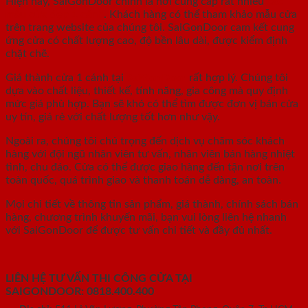
Hiện nay, SaiGonDoor chính là nơi cung cấp rất nhiều
các
mẫu cửa đẹp 1 cánh
. Khách hàng có thể tham khảo mẫu cửa
trên trang website của chúng tôi. SaiGonDoor cam kết cung
ứng cửa có chất lượng cao, độ bền lâu dài, được kiểm định
chặt chẽ.
Giá thành cửa 1 cánh tại
SaiGonDoor
rất hợp lý. Chúng tôi
dựa vào chất liệu, thiết kế, tính năng, gia công mà quy định
mức giá phù hợp. Bạn sẽ khó có thể tìm được đơn vị bán cửa
uy tín, giá rẻ với chất lượng tốt hơn như vậy.
Ngoài ra, chúng tôi chú trọng đến dịch vụ chăm sóc khách
hàng với đội ngũ nhân viên tư vấn, nhân viên bán hàng nhiệt
tình, chu đáo. Cửa có thể được giao hàng đến tận nơi trên
toàn quốc, quá trình giao và thanh toán dễ dàng, an toàn.
Mọi chi tiết về thông tin sản phẩm, giá thành, chính sách bán
hàng, chương trình khuyến mãi, bạn vui lòng liên hệ nhanh
với SaiGonDoor để được tư vấn chi tiết và đầy đủ nhất.
LIÊN HỆ TƯ VẤN THI CÔNG CỬA TẠI
SAIGONDOOR:
0818.400.400