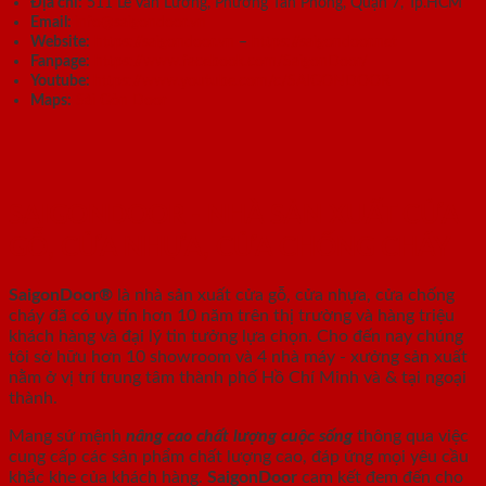
Địa chỉ:
511 Lê Văn Lương, Phường Tân Phong, Quận 7, Tp.HCM
Email:
info@saigondoor.vn
Website:
https://saigondoor.vn
–
https://saigondoor.net
Fanpage:
https://www.facebook.com/SaigonDoor/
Youtube:
https://www.youtube.com/c/SAIGONDOOR
Maps:
Sài Gòn Door
SAIGONDOOR - NHÀ SẢN XUẤT CỬA
GỖ, CỬA NHỰA, CỬA CHỐNG CHÁY
SaigonDoor®
là nhà sản xuất cửa gỗ, cửa nhựa, cửa chống
cháy
đã có uy tín hơn 10 năm trên thị trường và hàng triệu
khách hàng và đại lý tin tưởng lựa chọn. Cho đến nay chúng
tôi sở hữu hơn 10 showroom và 4 nhà máy - xưởng sản xuất
nằm ở vị trí trung tâm thành phố Hồ Chí Minh và & tại ngoại
thành.
Mang sứ mệnh
nâng cao chất lượng cuộc sống
thông qua việc
cung cấp các sản phẩm chất lượng cao, đáp ứng mọi yêu cầu
khắc khe của khách hàng.
SaigonDoor
cam kết đem đến cho