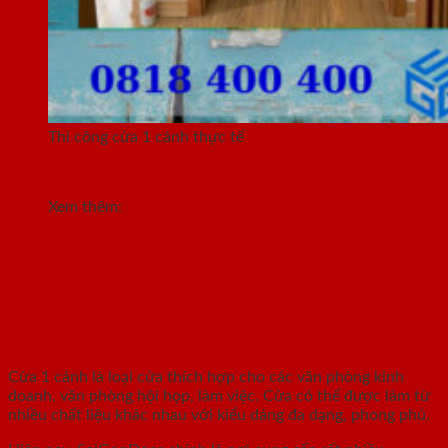
Thi công cửa 1 cánh thực tế
Xem thêm:
1400+ mẫu cửa nhựa thông dụng nhất
hiện nay
3. Liên hệ địa chỉ bán cửa đẹp, giá rẻ, uy
tín
Cửa 1 cánh là loại cửa thích hợp cho các văn phòng kinh
doanh, văn phòng hội họp, làm việc. Cửa có thể được làm từ
nhiều chất liệu khác nhau với kiểu dáng đa dạng, phong phú.