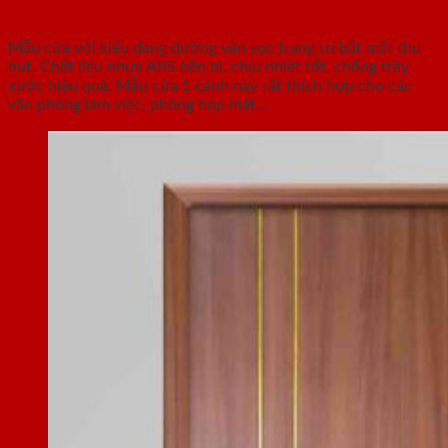
2.3.Cửa nhựa ABS Hàn Quốc KOS 101F
Mẫu cửa với kiểu dáng đường vân sọc trang trí bắt mắt thu
hút. Chất liệu nhựa ABS bền bỉ, chịu nhiệt tốt, chống trầy
xước hiệu quả. Mẫu cửa 1 cánh này rất thích hợp cho các
văn phòng làm việc, phòng họp mặt…