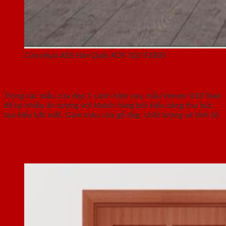
Cửa nhựa ABS Hàn Quốc KOS 102-FZ805
2.5.Cửa gỗ công nghiệp HDF Veneer 018 Teak (1)
Trong các mẫu cửa đẹp 1 cánh hiện nay, mẫu Veneer 018 Teak
để lại nhiều ấn tượng với khách hàng bởi kiểu dáng thu hút,
tạo kiểu bắt mắt. Gam màu cửa gỗ đẹp, chất lượng và tinh tế.