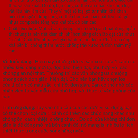
nhiên thì thời gian gần đây gỗ cũng bị hạn chế hơn trong việc khai
thác và sản xuất. Do đó, bạn cũng có thể cân nhắc khi chọn loại
vật liệu này làm cửa. Thay vì một số loại gỗ tự nhiên khá khan
hiếm thì người dùng cũng có thể chọn các loại chất liệu cửa gỗ
nhựa composite tổng hợp khá tốt, độ bền cao.
Chất liệu nhựa:
Một số văn phòng chỉ có thời gian hoạt động ngắn
thì chúng ta nên tiết kiệm chi phí hơn bằng cách lắp đặt cửa nhựa
1 cánh. Chất liệu nhựa với giá thành rẻ, tiết kiệm. Chất liệu cũng
khá bền bỉ, chống thấm nước, chống trầy xước và tính thẩm mỹ
cao…
Về kiểu dáng:
Hiện nay, những đơn vị sản xuất cửa 1 cánh có
nhiều kiểu dáng mới lạ, độc đáo, hiện đại, phù hợp với các
không gian nội thất. Thường thì các văn phòng ưa chuộng
phong cách đơn giản, hiện đại. Cho nên bạn hãy chọn loại
cửa 1 cánh có màu sắc, chi tiết đơn giản. Bạn có thể nhờ các
nhân viên tư vấn mẫu cửa phù hợp với thực tế văn phòng của
bạn.
Tính ứng dụng:
Tùy vào nhu cầu của các đơn vị sử dụng, bạn
có thể chọn loại cửa 1 cánh có thêm các chức năng khác như
chống ồn, cách nhiệt, chống cháy… Do đó, cửa không chỉ đơn
giản là để đóng mở mà bên cạnh đó, nó mang lại nhiều lợi ích
thiết thực trong cuộc sống hằng ngày.