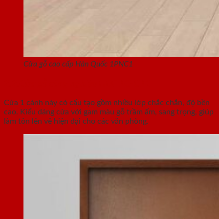
Cửa gỗ cao cấp Hàn Quốc 1PNC1
2.2.Cửa gỗ công nghiệp HDF 1G-C11
Cửa 1 cánh này có cấu tạo gồm nhiều lớp chắc chắn, độ bền
cao. Kiểu dáng cửa với gam màu gỗ trầm ấm, sang trọng, giúp
làm tôn lên vẻ hiện đại cho các văn phòng.