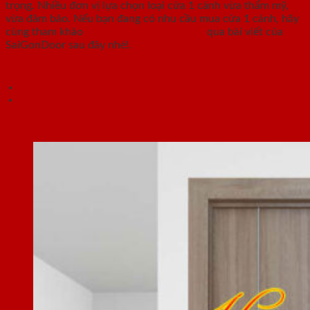
trọng. Nhiều đơn vị lựa chọn loại cửa 1 cánh vừa thẩm mỹ,
vừa đảm bảo. Nếu bạn đang có nhu cầu mua cửa 1 cánh, hãy
cùng tham khảo
các mẫu cửa đẹp 1 cánh
qua bài viết của
SaiGonDoor sau đây nhé!.
Vì sao cửa 1 cánh gỗ đẹp được ưa chuộng hiện nay?
5 lý do nên chọn cửa 1 cánh đẹp cho phòng ngủ