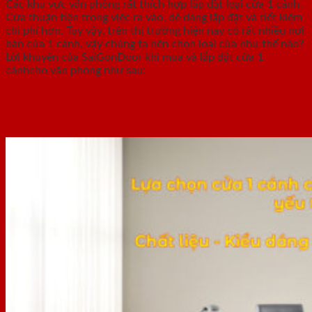
Các khu vực văn phòng rất thích hợp lắp đặt loại cửa 1 cánh.
Cửa thuận tiện trong việc ra vào, dễ dàng lắp đặt và tiết kiệm
chi phí hơn. Tuy vậy, trên thị trường hiện nay có rất nhiều nơi
bán cửa 1 cánh, vậy chúng ta nên chọn loại cửa như thế nào?
Lời khuyên của SaiGonDoor khi mua và lắp đặt cửa 1
cánhcho văn phòng như sau: